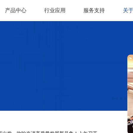
产品中心
行业应用
服务支持
关
新能源电力变换设备
锂电行业
服务实力
公司简介
联系我们
光
资
企
在
充电电源
充换电设备
工业机器人
3C行业
科伺智能技术中心
车间展示
食
企
光储及微网
具身机器人
木工行业
荣誉资质
游
加
电池系统及PACK
伺服系统
汽车行业
日
运动控制与IO
快消行业
激
变频器
物流行业
陶
塑机行业
机