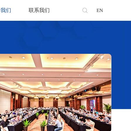
于我们
联系我们
EN
伏行业
料下载
业文化
线留言
NX,UX系列超级恒功率充电模
块
品包装
业资讯
艺行业
入我们
化行业
光行业
瓷行业
器人行业